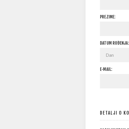
PREZIME:
DATUM ROĐENJA
E-MAIL:
DETALJI O K