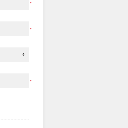
*
*
*