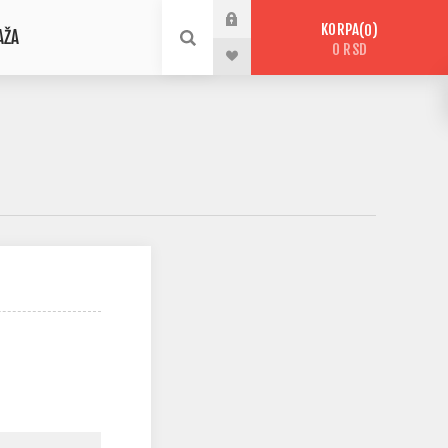
KORPA
0
AŽA
0 RSD