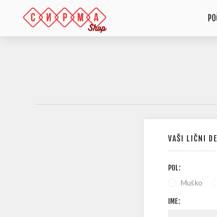
PO
VAŠI LIČNI D
POL:
Muško
IME: