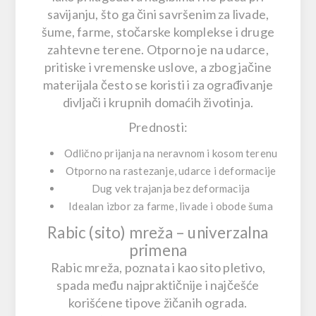
savijanju, što ga čini savršenim za
livade,
šume, farme, stočarske komplekse i druge
zahtevne terene
. Otporno je na udarce,
pritiske i vremenske uslove, a zbog jačine
materijala često se koristi i za ograđivanje
divljači i krupnih domaćih životinja
.
Prednosti:
Odlično prijanja na neravnom i kosom terenu
Otporno na rastezanje, udarce i deformacije
Dug vek trajanja bez deformacija
Idealan izbor za farme, livade i obode šuma
Rabic (sito) mreža – univerzalna
primena
Rabic mreža, poznata i kao
sito pletivo
,
spada među najpraktičnije i najčešće
korišćene tipove žičanih ograda.