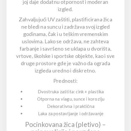
joj daje dodatnu otpornost i moderan
izgled.
Zahvaljujući UV zaštiti, plastificirana žica
ne bledi na suncu i zadržava svoj izgled
godinama, čak i u teškim vremenskim
uslovima. Lako se održava, ne zahteva
farbanje i savršeno se uklapa u
dvorišta,
vrtove, školske i sportske objekte
, kao i sve
druge prostore gde je
važno da ograda
izgleda uredno i diskretno
.
Prednosti:
Dvostruka zaštita: cink + plastika
Otporna na vlagu, sunce i koroziju
Dekorativna i praktična
Laka za postavljanje i održavanje
Pocinkovana žica (pletivo) –