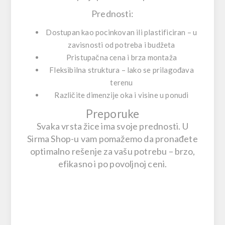
Prednosti:
Dostupan kao
pocinkovan
ili
plastificiran
– u
zavisnosti od potreba i budžeta
Pristupačna cena i brza montaža
Fleksibilna struktura – lako se prilagođava
terenu
Različite dimenzije oka i visine u ponudi
Preporuke
Svaka vrsta žice ima svoje prednosti. U
Sirma Shop-u vam pomažemo da pronađete
optimalno rešenje za vašu potrebu – brzo,
efikasno i po povoljnoj ceni.