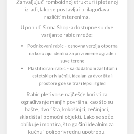
Zahvaljujući
romboidnoj strukturi
i pletenoj
izradi, lako se postavlja i prilagođava
različitim terenima.
U ponudi Sirma Shop-a dostupne su
dve
varijante rabic mreže
:
Pocinkovani rabic
– osnovna verzija otporna
na koroziju, idealna za privremene ograde i
suve terene
Plastificirani rabic
– sa dodatnom zaštitom i
estetski privlačniji, idealan za dvorišta i
prostore gde se traži lepši izgled
Rabic pletivo se
najčešće koristi za
ograđivanje manjih površina
, kao što su
bašte, dvorišta, kokošinjci, zečinjaci,
skladišta i pomoćni objekti
. Lako se seče,
oblikuje i montira, što ga čini idealnim za
kućnu i poljoprivrednu upotrebu.