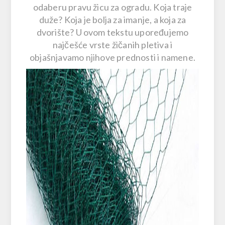
odaberu pravu žicu za ogradu. Koja traje
duže? Koja je bolja za imanje, a koja za
dvorište? U ovom tekstu upoređujemo
najčešće vrste žičanih pletiva i
objašnjavamo njihove prednosti i namene.