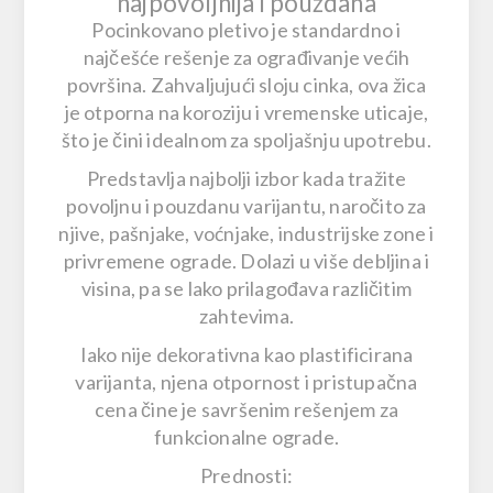
najpovoljnija i pouzdana
Pocinkovano pletivo
je standardno i
najčešće rešenje za ograđivanje većih
površina. Zahvaljujući sloju cinka, ova žica
je
otporna na koroziju i vremenske uticaje
,
što je čini idealnom za spoljašnju upotrebu.
Predstavlja najbolji izbor kada tražite
povoljnu i pouzdanu varijantu
, naročito za
njive, pašnjake, voćnjake, industrijske zone i
privremene ograde
. Dolazi u više debljina i
visina, pa se lako prilagođava različitim
zahtevima.
Iako nije dekorativna kao plastificirana
varijanta, njena
otpornost i pristupačna
cena
čine je savršenim rešenjem za
funkcionalne ograde.
Prednosti: