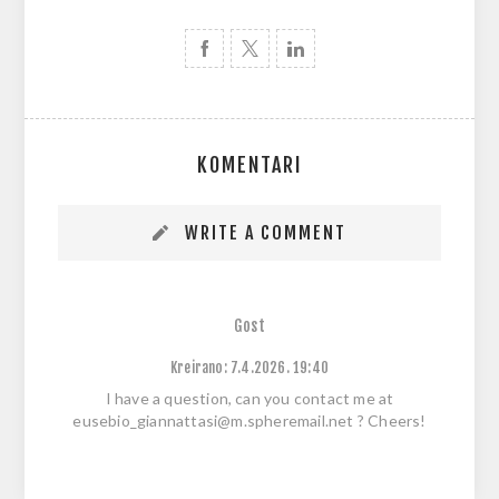
KOMENTARI
WRITE A COMMENT
Gost
Kreirano:
7.4.2026. 19:40
I have a question, can you contact me at
eusebio_giannattasi@m.spheremail.net ? Cheers!