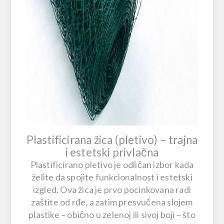
Plastificirana žica (pletivo) – trajna
i estetski privlačna
Plastificirano pletivo
je odličan izbor kada
želite da spojite funkcionalnost i estetski
izgled. Ova žica je prvo pocinkovana radi
zaštite od rđe, a zatim presvučena slojem
plastike – obično u zelenoj ili sivoj boji – što