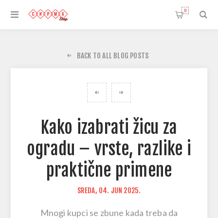
0
BACK TO ALL BLOG POSTS
Kako izabrati žicu za
ogradu – vrste, razlike i
praktične primene
SREDA, 04. JUN 2025.
Mnogi kupci se zbune kada treba da