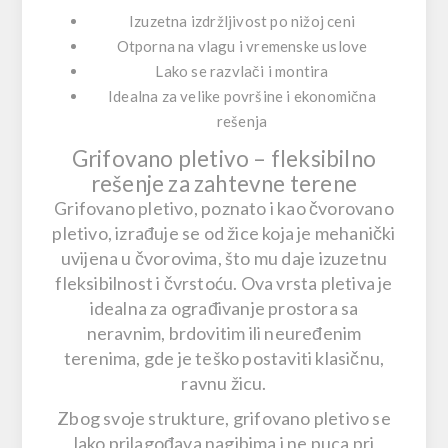
Izuzetna izdržljivost po nižoj ceni
Otporna na vlagu i vremenske uslove
Lako se razvlači i montira
Idealna za velike površine i ekonomična
rešenja
Grifovano pletivo – fleksibilno
rešenje za zahtevne terene
Grifovano pletivo
, poznato i kao čvorovano
pletivo, izrađuje se od žice koja je mehanički
uvijena u čvorovima, što mu daje
izuzetnu
fleksibilnost i čvrstoću
. Ova vrsta pletiva je
idealna za ograđivanje prostora sa
neravnim, brdovitim ili neuređenim
terenima
, gde je teško postaviti klasičnu,
ravnu žicu.
Zbog svoje strukture,
grifovano pletivo se
lako prilagođava nagibima
i ne puca pri