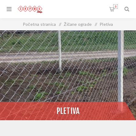
0
Početna stranica
/
Žičane ograde
/
Pletiva
PLETIVA