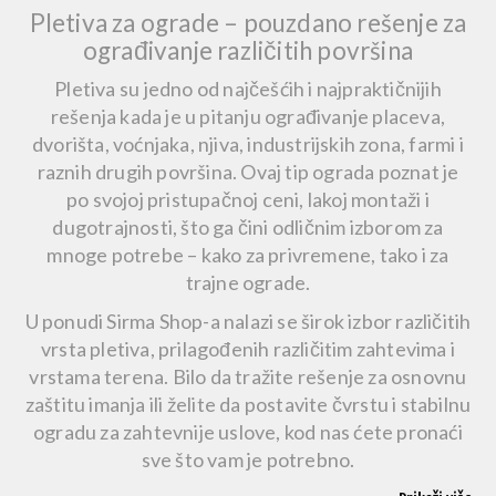
Pletiva za ograde – pouzdano rešenje za
ograđivanje različitih površina
Pletiva
su jedno od najčešćih i najpraktičnijih
rešenja kada je u pitanju ograđivanje placeva,
dvorišta, voćnjaka, njiva, industrijskih zona, farmi i
raznih drugih površina. Ovaj tip ograda poznat je
po svojoj
pristupačnoj ceni, lakoj montaži
i
dugotrajnosti, što ga čini odličnim izborom za
mnoge potrebe – kako za privremene, tako i za
trajne ograde.
U ponudi
Sirma Shop-a
nalazi se širok izbor različitih
vrsta pletiva, prilagođenih različitim zahtevima i
vrstama terena. Bilo da tražite rešenje za
osnovnu
zaštitu imanja
ili želite da postavite čvrstu i stabilnu
ogradu za zahtevnije uslove, kod nas ćete pronaći
sve što vam je potrebno.