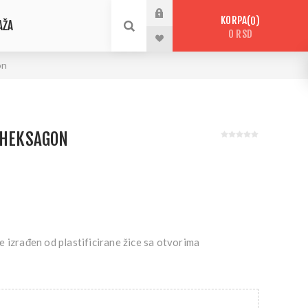
KORPA
0
AŽA
0 RSD
on
 HEKSAGON
 izrađen od plastificirane žice sa otvorima