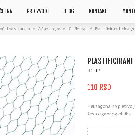
ČETNA
PROIZVODI
BLOG
KONTAKT
MONT
očetna stranica
/
Žičane ograde
/
Pletiva
/
Plastificirani heksag
PLASTIFICIRANI
ID:
17
110 RSD
Heksagonalno pletivo je
šestougaonog oblika.