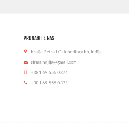
PRONAĐITE NAS
Kralja Petra I Oslobodioca bb, Inđija
sirmaindjija@gmail.com
+381 69 555 0371
+381 69 555 0371