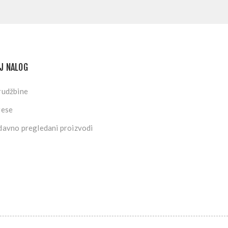
J NALOG
rudžbine
rese
avno pregledani proizvodi