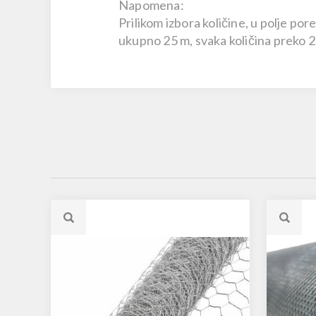
Napomena:
Prilikom izbora količine, u polje p
ukupno
25 m,
svaka količina preko 