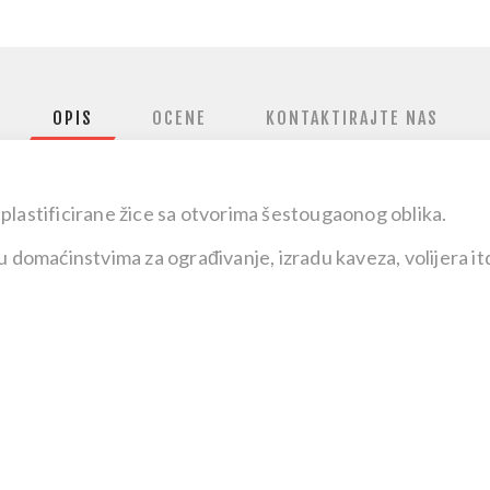
OPIS
OCENE
KONTAKTIRAJTE NAS
plastificirane žice sa otvorima šestougaonog oblika.
u domaćinstvima za ograđivanje, izradu kaveza, volijera itd.