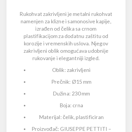
Rukohvat zakrivljeni
je
metalni rukohvat
namenjen za
klizne i samonosive kapije
,
izrađen od čelika sa
crnom
plastifikacijom
za dodatnu zaštitu od
korozije i vremenskih uslova. Njegov
zakrivljeni oblik
omogućava udobnije
rukovanje i elegantniji izgled.
Oblik: zakrivljeni
Prečnik: Ø15 mm
Dužina: 230 mm
Boja: crna
Materijal: čelik, plastificiran
Proizvođač:
GIUSEPPE PETTITI –