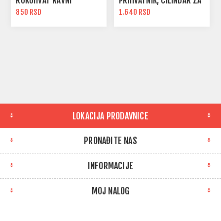
RUKOHVAT RAVNI
PRIHVATNIK, CILINDAR ZA
KLIZNU KAPIJU
850 RSD
1.640 RSD
LOKACIJA PRODAVNICE
PRONAĐITE NAS
INFORMACIJE
MOJ NALOG