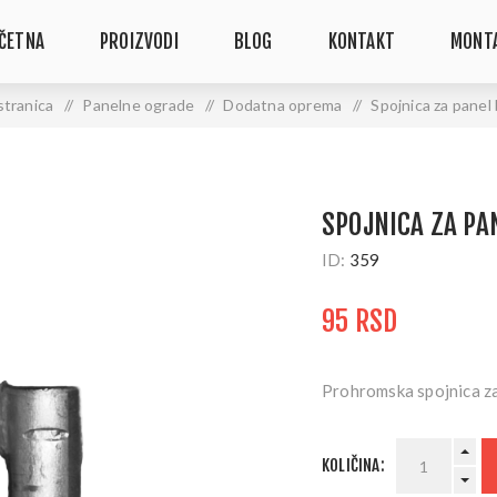
ČETNA
PROIZVODI
BLOG
KONTAKT
MONT
stranica
/
Panelne ograde
/
Dodatna oprema
/
Spojnica za panel
SPOJNICA ZA PA
ID:
359
95 RSD
Prohromska spojnica za
KOLIČINA: