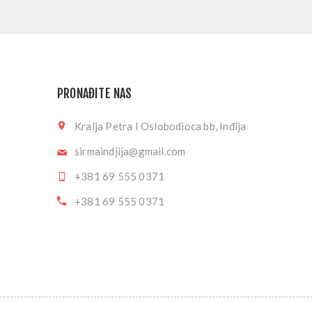
PRONAĐITE NAS
Kralja Petra I Oslobodioca bb, Inđija
sirmaindjija@gmail.com
+381 69 555 0371
+381 69 555 0371