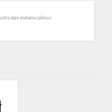
a što daje dodatnu jačinu i