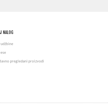
J NALOG
rudžbine
rese
avno pregledani proizvodi