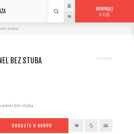
KORPA
0
AŽA
0 RSD
 bez stuba
NEL BEZ STUBA
 panel bez stuba
DODAJTE U KORPU