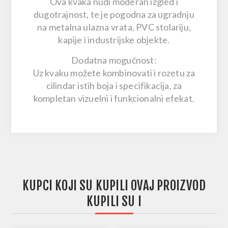
Ova kvaka nudi moderan izgled i
dugotrajnost, te je pogodna za ugradnju
na
metalna ulazna vrata, PVC stolariju,
kapije i industrijske objekte
.
Dodatna mogućnost:
Uz kvaku možete kombinovati i
rozetu za
cilindar
istih boja i specifikacija, za
kompletan vizuelni i funkcionalni efekat.
KUPCI KOJI SU KUPILI OVAJ PROIZVOD
KUPILI SU I