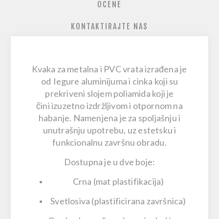
OCENE
KONTAKTIRAJTE NAS
Kvaka za metalna i PVC vrata
izrađena je
od
legure aluminijuma i cinka
koji su
prekriveni slojem
poliamida
koji je
čini izuzetno izdržljivom i otpornom na
habanje. Namenjena je za
spoljašnju i
unutrašnju upotrebu
, uz estetsku i
funkcionalnu završnu obradu.
Dostupna je u dve boje:
Crna (mat plastifikacija)
Svetlosiva (plastificirana završnica)