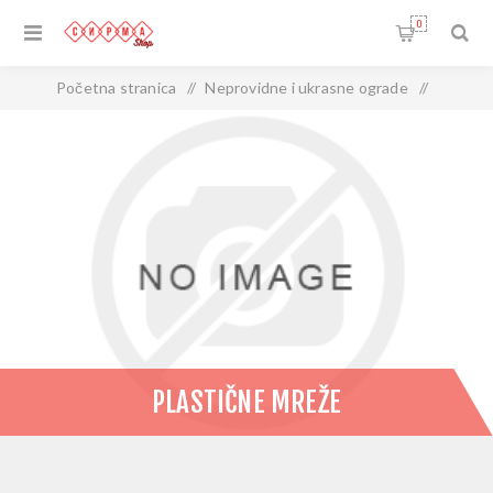
0
Početna stranica
/
Neprovidne i ukrasne ograde
/
Plastične mreže
PLASTIČNE MREŽE