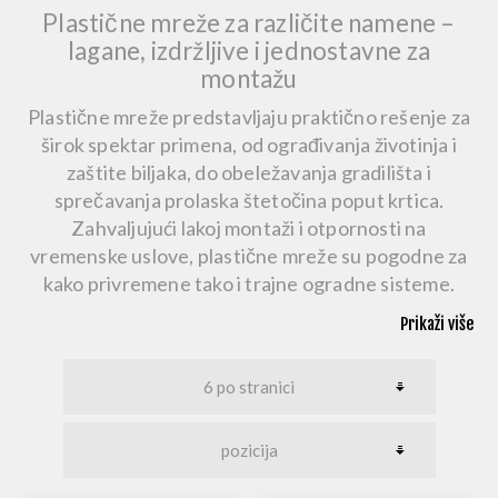
Plastične mreže za različite namene –
lagane, izdržljive i jednostavne za
montažu
Plastične mreže
predstavljaju praktično rešenje za
širok spektar primena, od ograđivanja životinja i
zaštite biljaka, do obeležavanja gradilišta i
sprečavanja prolaska štetočina poput krtica.
Zahvaljujući lakoj montaži i otpornosti na
vremenske uslove, plastične mreže su pogodne za
kako privremene tako i trajne ogradne sisteme.
Prikaži više